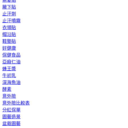
易夏貼
腋下貼
止汗劑
止汗噴霧
衣領貼
帽沿貼
鞋墊貼
好健康
保健食品
亞麻仁油
蜂王漿
牛初乳
深海魚油
酵素
意外險
意外險比較表
分紅保單
園藝造景
盆栽園藝