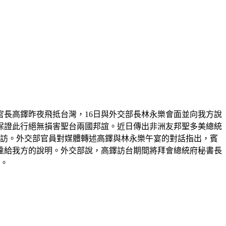
長高鐸昨夜飛抵台灣，16日與外交部長林永樂會面並向我方說
保證此行絕無損害聖台兩國邦誼。近日傳出非洲友邦聖多美總統
拜訪。外交部官員對媒體轉述高鐸與林永樂午宴的對話指出，賓
達給我方的說明。外交部說，高鐸訪台期間將拜會總統府秘書長
設。