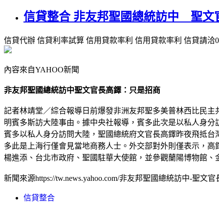
信貸整合 非友邦聖國總統訪中 聖文
信貸代辦 信貸利率試算 信用貸款率利 信用貸款率利 信貸請洽0975
內容來自YAHOO新聞
非友邦聖國總統訪中聖文官長高鐸：只是招商
記者林靖堂／綜合報導日前爆發非洲友邦聖多美普林西比民主
明賓多斯訪大陸事由。據中央社報導，賓多此次是以私人身分
賓多以私人身分訪問大陸，聖國總統府文官長高鐸昨夜飛抵台灣
多此是上海行僅會見當地商務人士。外交部對外則僅表示，高
楊進添、台北市政府、聖國駐華大使館，並參觀蘭陽博物館、金
新聞來源https://tw.news.yahoo.com/非友邦聖國總統訪中-聖文官長
信貸整合