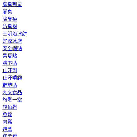
腳臭剋星
腳臭
除臭襪
防臭襪
三明治冰餅
好涼冰店
安全帽貼
易夏貼
腋下貼
止汗劑
止汗噴霧
鞋墊貼
丸文食品
旗聚一堂
旗魚鬆
魚鬆
肉鬆
禮盒
伴手禮