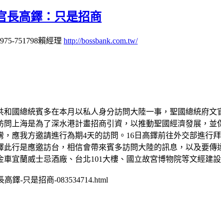
官長高鐸：只是招商
-751798賴經理
http://bossbank.com.tw/
共和國總統賓多在本月以私人身分訪問大陸一事，聖國總統府文官
訪問上海是為了深水港計畫招商引資，以推動聖國經濟發展，並
，應我方邀請進行為期4天的訪問。16日高鐸前往外交部進行
鐸此行是應邀訪台，相信會帶來賓多訪問大陸的訊息，以及要傳
車宜蘭威士忌酒廠、台北101大樓、國立故宮博物院等文經建
高鐸-只是招商-083534714.html