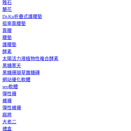
雅石
蘭花
Dr.Ku折疊式護腰墊
挺寧靠腰墊
靠腰
腰墊
護腰墊
酵素
太陽活力液植物性複合酵素
黑糖寒天
黑糖珊瑚草露糖磚
網站優化軟體
seo軟體
彈性襪
褲襪
彈性褲襪
麻將
大老二
禮盒