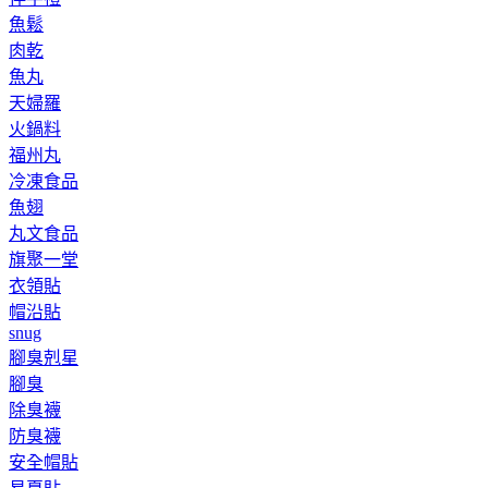
魚鬆
肉乾
魚丸
天婦羅
火鍋料
福州丸
冷凍食品
魚翅
丸文食品
旗聚一堂
衣領貼
帽沿貼
snug
腳臭剋星
腳臭
除臭襪
防臭襪
安全帽貼