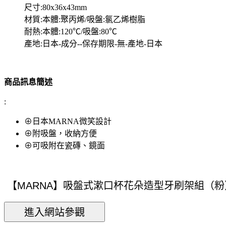
尺寸:80x36x43mm
材質:本體:聚丙烯/吸盤:氯乙烯樹脂
耐熱:本體:120℃/吸盤:80℃
產地:日本-成分--保存期限-無-產地-日本
商品訊息簡述
:
⊕日本MARNA微笑設計
⊕附吸盤，收納方便
⊕可吸附在瓷磚、鏡面