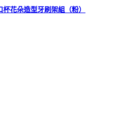
漱口杯花朵造型牙刷架組（粉）