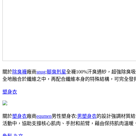
關於
除臭襪
廠商
snug
:
腳臭剋星
全襪100%汗臭通紗，超強除臭
全地融合於纖維之中，再配合纖維本身的特殊結構，可完全發
塑身衣
關於
塑身衣
廠商
equmen
男性塑身衣:
男塑身衣
的設計強調材質結
活動中，協助支撐核心肌肉、手肘和前臂，藉由保持肌肉溫暖