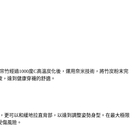
宗竹經過1000度C高溫炭化後，運用奈米技術，將竹炭粉末完
波，達到健康穿襪的舒適。
，更可以和緩地拉直背部，以達到調整姿勢身型。在最大極限
受傷風險。