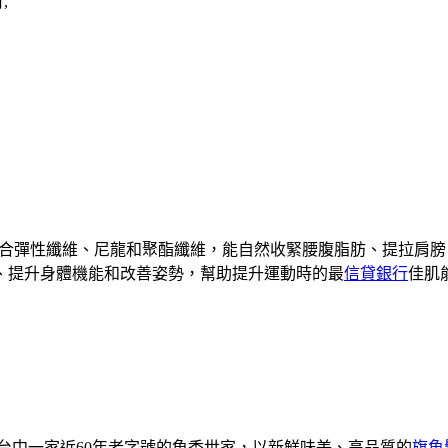
,
合彈性纖維、尼龍和聚酯纖維，能自然收緊腰腹脂肪、提拉肩膀
、提升身體機能和改善姿勢，幫助提升運動時的最
信貸銀行
佳肌
是台中一家近60年老字號的魚香世家，以新鮮味美、高品質的
旗魚