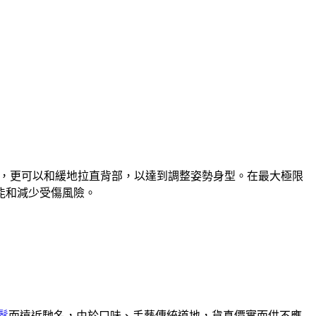
，更可以和緩地拉直背部，以達到調整姿勢身型。在最大極限
能和減少受傷風險。
鬆
而遠近馳名，由於口味、手藝傳統道地，貨真價實而供不應