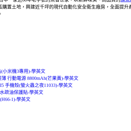
業區購置土地，興建近千坪的現代自動化安全衛生廠房，全面提
。
(小米機3專用)-學英文
薄 行動電源 8800mAh(芒果黃)-學英文
or I5 手機殼(螢火蟲之夜11033)-學英文
靜電疏水疏油保護貼-學英文
66-1)-學英文