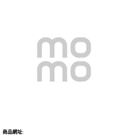
商品網址
: