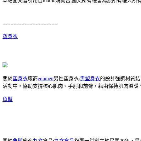
本站圖文皆引用自momo購物台,圖文所有權皆為原所有權人所有
-----------------------------------
塑身衣
關於
塑身衣
廠商
equmen
男性塑身衣:
男塑身衣
的設計強調材質結
活動中，協助支撐核心肌肉、手肘和前臂，藉由保持肌肉溫暖
魚鬆
關於
魚鬆
廠商
丸文
食品:
丸文食品
旗聚一堂創立於民國39年，