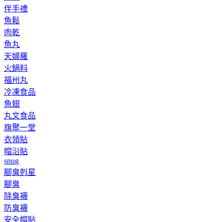
伴手禮
魚鬆
肉乾
魚丸
天婦羅
火鍋料
福州丸
冷凍食品
魚翅
丸文食品
旗聚一堂
衣領貼
帽沿貼
snug
腳臭剋星
腳臭
除臭襪
防臭襪
安全帽貼