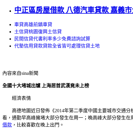
中正區房屋借款 八德汽車貸款 嘉義
車貸高雄前鎮車貸
土信貸桃園復興土信貸
民間信貸代書利率多少免費諮詢試算
代墊信用貸款貸款全省皆可處理信貸土地
內容來自sina新聞
全國十大堵城出爐 上海居首武漢竟未上榜
經濟表情
高德地圖近日發佈《2014年第二季度中國主要城市交通分
看，通勤早高峰擁堵大部分發生在周一；晚高峰大部分發生在周
借款
，比較喜歡在晚上出門。