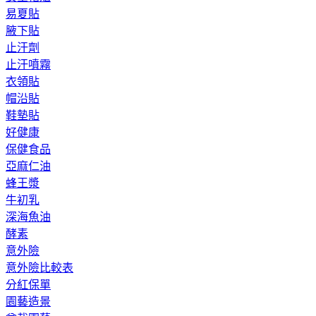
易夏貼
腋下貼
止汗劑
止汗噴霧
衣領貼
帽沿貼
鞋墊貼
好健康
保健食品
亞麻仁油
蜂王漿
牛初乳
深海魚油
酵素
意外險
意外險比較表
分紅保單
園藝造景