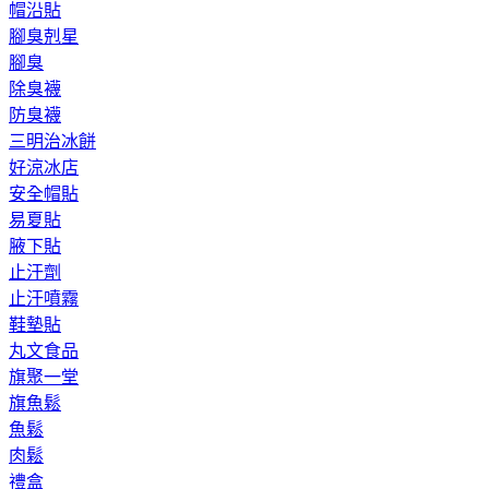
帽沿貼
腳臭剋星
腳臭
除臭襪
防臭襪
三明治冰餅
好涼冰店
安全帽貼
易夏貼
腋下貼
止汗劑
止汗噴霧
鞋墊貼
丸文食品
旗聚一堂
旗魚鬆
魚鬆
肉鬆
禮盒