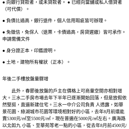
● 向銀行貸款者，或未貸款者。 ● 已經向當舖或私人借貸者
（可代償）。
● 負債比過高，銀行退件，個人信用瑕疵皆可辦理。
● 免徵信，免保人（退票，卡債過高，房貸遲繳）皆可承作。
申請需備文件
● 身分證正本，印鑑證明。
● 土地，建物所有權狀（正本）。
年後二手樓放盤量驟增
此外，春節後放盤的戶主在價格上可商量空間亦相對增
大。三水二手房市場去年下半年已逐漸開始回落，但是放假依
然堅挺，直逼新建住宅。三水一中介公司負責 人透露，如華
景花園、綠湖城市花園等環境相對好的小區，去年8月前還能
賣5300元/㎡至5500元/㎡，現在普遍在5000元/㎡左右。廣海路
以北如九 小區、至華苑等老一點的小區，從去年8月前4500元/