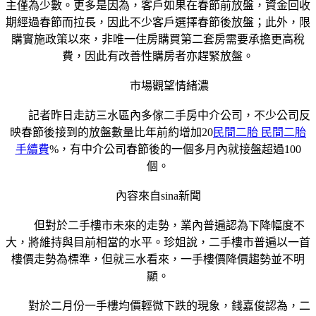
主僅為少數。更多是因為，客戶如果在春節前放盤，資金回收
期經過春節而拉長，因此不少客戶選擇春節後放盤；此外，限
購實施政策以來，非唯一住房購買第二套房需要承擔更高稅
費，因此有改善性購房者亦趕緊放盤。
市場觀望情緒濃
記者昨日走訪三水區內多傢二手房中介公司，不少公司反
映春節後接到的放盤數量比年前約增加20
民間二胎 民間二胎
手續費
%，有中介公司春節後的一個多月內就接盤超過100
個。
內容來自sina新聞
但對於二手樓市未來的走勢，業內普遍認為下降幅度不
大，將維持與目前相當的水平。珍姐說，二手樓市普遍以一首
樓價走勢為標準，但就三水看來，一手樓價降價趨勢並不明
顯。
對於二月份一手樓均價輕微下跌的現象，錢嘉俊認為，二