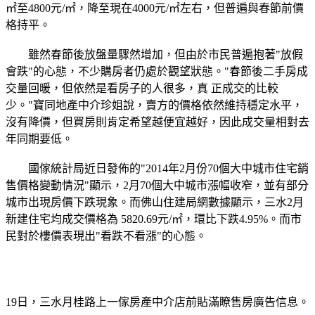
㎡至4800元/㎡，降至現在4000元/㎡左右，但普遍與春節前價
格持平。
雖然春節後放盤量驟然增加，但由於市民普遍抱著"放假
會跌"的心態，不少購房者仍處於觀望狀態。"春節後二手房成
交量回暖，但依然是看房子的人很多，真 正成交的比較
少。"寶同地產中介珍姐說，賣方的價格依然維持穩定水平，
沒有降價，但買房則肯定希望越便宜越好，因此成交量相對去
年同期要低。
國傢統計局近日發佈的"2014年2月份70個大中城市住宅銷
售價格變動情況"顯示，2月70個大中城市漲幅收窄，並有部分
城市出現房價下跌現象。而佛山住建局網數據顯示，三水2月
新建住宅均成交價格為 5820.69元/㎡，環比下跌4.95%。而市
民對於樓價表現出"看跌不看漲"的心態。
19日，三水月桂路上一傢房產中介店前貼滿瞭售房廣告信息。