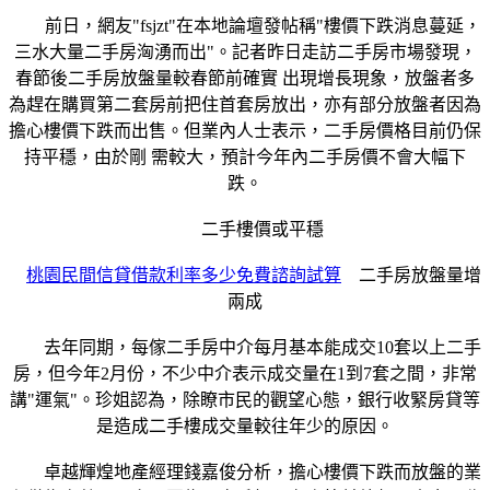
前日，網友"fsjzt"在本地論壇發帖稱"樓價下跌消息蔓延，
三水大量二手房洶湧而出"。記者昨日走訪二手房市場發現，
春節後二手房放盤量較春節前確實 出現增長現象，放盤者多
為趕在購買第二套房前把住首套房放出，亦有部分放盤者因為
擔心樓價下跌而出售。但業內人士表示，二手房價格目前仍保
持平穩，由於剛 需較大，預計今年內二手房價不會大幅下
跌。
二手樓價或平穩
桃園民間信貸借款利率多少免費諮詢試算
二手房放盤量增
兩成
去年同期，每傢二手房中介每月基本能成交10套以上二手
房，但今年2月份，不少中介表示成交量在1到7套之間，非常
講"運氣"。珍姐認為，除瞭市民的觀望心態，銀行收緊房貸等
是造成二手樓成交量較往年少的原因。
卓越輝煌地產經理錢嘉俊分析，擔心樓價下跌而放盤的業