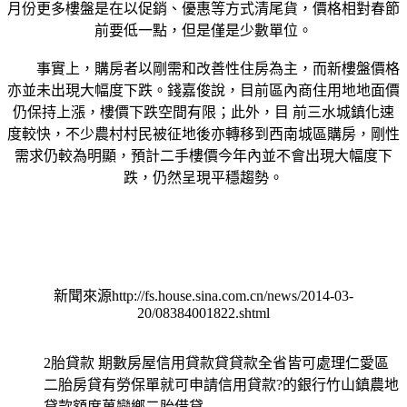
月份更多樓盤是在以促銷、優惠等方式清尾貨，價格相對春節
前要低一點，但是僅是少數單位。
事實上，購房者以剛需和改善性住房為主，而新樓盤價格
亦並未出現大幅度下跌。錢嘉俊說，目前區內商住用地地面價
仍保持上漲，樓價下跌空間有限；此外，目 前三水城鎮化速
度較快，不少農村村民被征地後亦轉移到西南城區購房，剛性
需求仍較為明顯，預計二手樓價今年內並不會出現大幅度下
跌，仍然呈現平穩趨勢。
新聞來源http://fs.house.sina.com.cn/news/2014-03-
20/08384001822.shtml
2胎貸款 期數房屋信用貸款貸貸款全省皆可處理仁愛區
二胎房貸有勞保單就可申請信用貸款?的銀行竹山鎮農地
貸款額度萬巒鄉二胎借貸